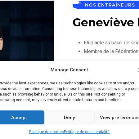
NOS ENTRAÎNEURS
Geneviève 
Étudiante au bacc. de kin
Membre de la Fédération
Manage Consent
Le sport, sa passion première,
ans. Commençant par le tae-bo 
provide the best experiences, we use technologies like cookies to store and/or
le domaine aquatique. Sa discip
ess device information. Consenting to these technologies will allow us to proce
a such as browsing behavior or unique IDs on this site. Not consenting or
hdrawing consent, may adversely affect certain features and functions.
Son plus grand défi à vie, avoi
sauveteur océanique aux États-
Accept
Deny
View preference
s’accomplir en tant que futur p
ces cinq années consecutives, 
Politique de cookies
Politique de confidentialité
personnes.