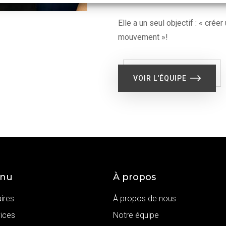
Elle a un seul objectif : « cré
mouvement »!
VOIR L'ÉQUIPE
nu
À propos
ires
À propos de nous
ices
Notre équipe