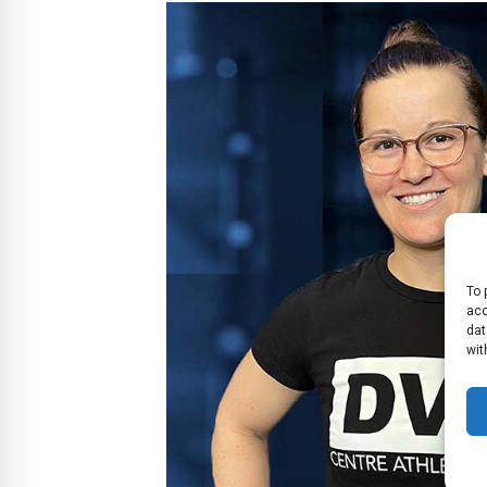
To 
acc
dat
wit